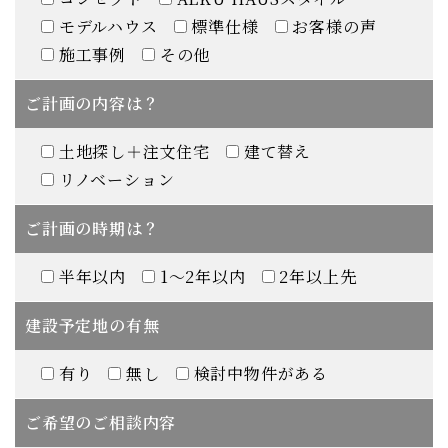
モデルハウス
標準仕様
お客様の声
施工事例
その他
ご計画の内容は？
土地探し＋注文住宅
建て替え
リノベーション
ご計画の時期は？
半年以内
1～2年以内
2年以上先
建設予定地の有無
有り
無し
検討中物件がある
ご希望のご相談内容