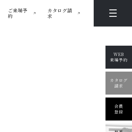
ご来場予
カタログ請
約
求
WEB
来場予約
カタログ
請求
会員
登録