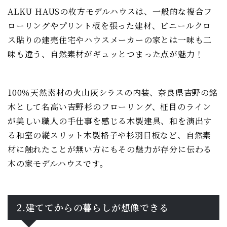
ALKU HAUSの枚方モデルハウスは、一般的な複合フ
ローリングやプリント板を張った建材、ビニールクロ
ス貼りの建売住宅やハウスメーカーの家とは一味も二
味も違う、自然素材がギュッとつまった点が魅力！
100％天然素材の火山灰シラスの内装、奈良県吉野の銘
木として名高い吉野杉のフローリング、柾目のライン
が美しい職人の手仕事を感じる木製建具、和を演出す
る和室の縦スリット木製格子や杉羽目板など、自然素
材に触れたことが無い方にもその魅力が存分に伝わる
木の家モデルハウスです。
2.建ててからの暮らしが想像できる