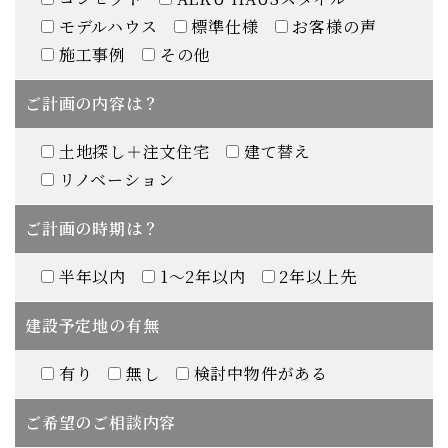
モデルハウス
標準仕様
お客様の声
施工事例
その他
ご計画の内容は？
土地探し＋注文住宅
建て替え
リノベーション
ご計画の時期は？
半年以内
1～2年以内
2年以上先
建設予定地の有無
有り
無し
検討中物件がある
ご希望のご相談内容