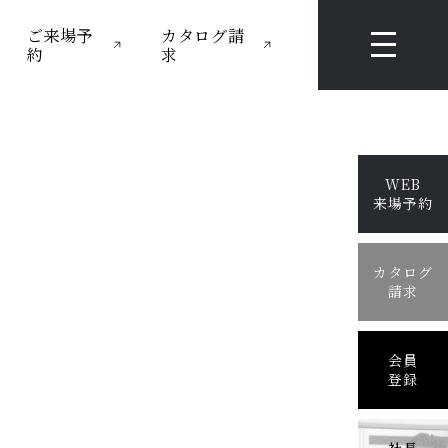
ご来場予
カタログ請
約
求
WEB
来場予約
カタログ
請求
会員
登録