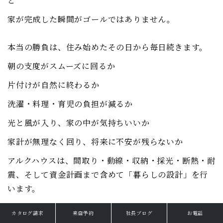
と
家が完成した瞬間がゴールではありません。
本当の勝負は、住み始めたその日から毎日続きます。
朝の支度がスムーズに回るか
片付けが自然に終わるか
洗濯・料理・育児の負担が減るか
光と風が入り、家の中が気持ちいいか
家計が無理なく回り、将来に不安が残らないか
アルクハウスは、間取り・動線・収納・採光・断熱・耐
震、そして資金計画まで含めて「暮らしの設計」を行
います。
カタログ請求
来店予約
社長ブログ
お電話
住まいは、家族の時間を守る道具だと考えているから