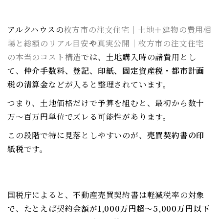
アルクハウスの
枚方市の注文住宅｜土地＋建物の費用相
場と総額のリアル目安
や
真実公開｜枚方市の注文住宅
の本当のコスト構造
では、土地購入時の諸費用とし
て、
仲介手数料、登記、印紙、固定資産税・都市計画
税の清算金
などが入ると整理されています。
つまり、土地価格だけで予算を組むと、最初から数十
万〜百万円単位でズレる可能性があります。
この段階で特に見落としやすいのが、
売買契約書の印
紙税
です。
国税庁によると、不動産売買契約書は軽減税率の対象
で、たとえば契約金額が
1,000万円超〜5,000万円以下