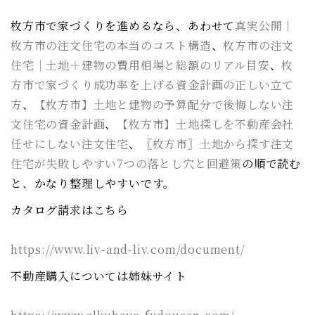
枚方市で家づくりを進めるなら、あわせて
真実公開｜
枚方市の注文住宅の本当のコスト構造
、
枚方市の注文
住宅｜土地＋建物の費用相場と総額のリアル目安
、
枚
方市で家づくり成功率を上げる資金計画の正しい立て
方
、
【枚方市】土地と建物の予算配分で後悔しない注
文住宅の資金計画
、
【枚方市】土地探しを不動産会社
任せにしない注文住宅
、
〖枚方市〗土地から探す注文
住宅が失敗しやすい7つの落とし穴と回避策
の順で読む
と、かなり整理しやすいです。
カタログ請求はこちら
https://www.liv-and-liv.com/document/
不動産購入については姉妹サイト