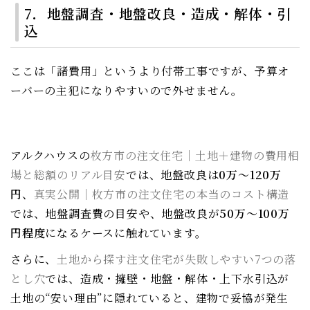
7．地盤調査・地盤改良・造成・解体・引
込
ここは「諸費用」というより付帯工事ですが、予算オ
ーバーの主犯になりやすいので外せません。
アルクハウスの
枚方市の注文住宅｜土地＋建物の費用相
場と総額のリアル目安
では、地盤改良は
0万〜120万
円
、
真実公開｜枚方市の注文住宅の本当のコスト構造
では、地盤調査費の目安や、地盤改良が
50万〜100万
円程度
になるケースに触れています。
さらに、
土地から探す注文住宅が失敗しやすい7つの落
とし穴
では、造成・擁壁・地盤・解体・上下水引込が
土地の“安い理由”に隠れていると、建物で妥協が発生