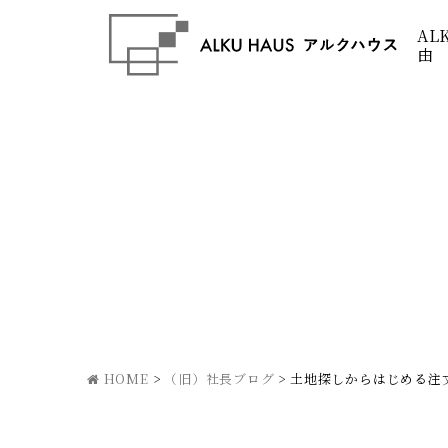
AL
由
HOME
>
（旧）社長ブログ
>
土地探しからはじめる注