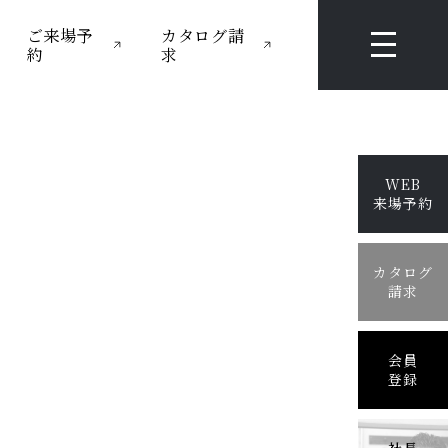
ご来場予
カタログ請
約
求
WEB
来場予約
カタログ
請求
会員
登録