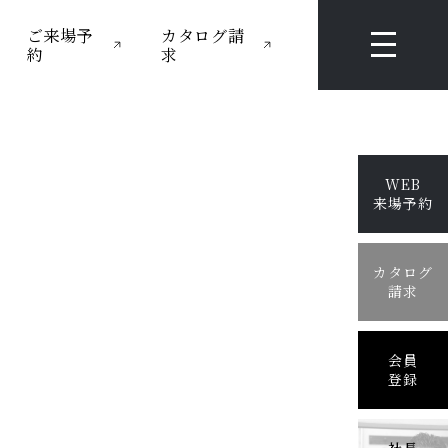
ご来場予
カタログ請
約
求
WEB
来場予約
カタログ
請求
会員
登録