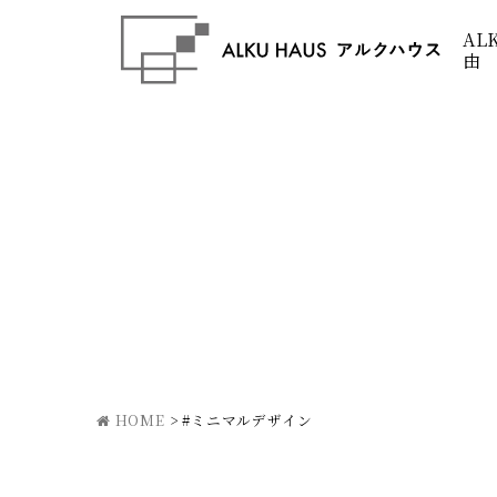
AL
由
HOME
>
#ミニマルデザイン