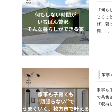
「何も
じるこ
ば、朝
間。...
家事
家事も
で共働
「収納