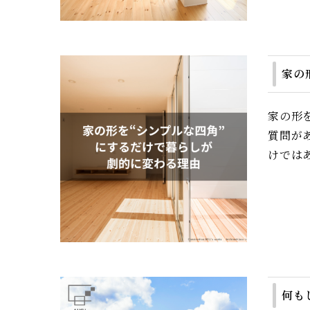
家の
家の形
質問が
けでは
何も