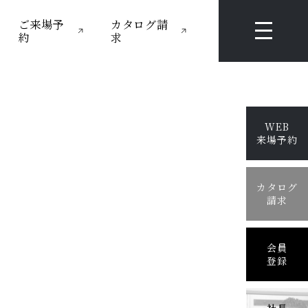
ご来場予
カタログ請
約
求
WEB
来場予約
カタログ
請求
会員
登録