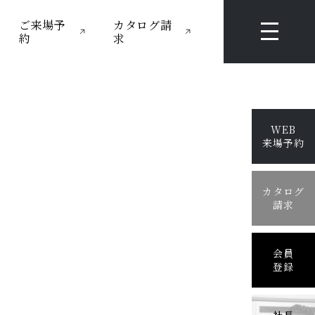
ご来場予
カタログ請
約
求
WEB
来場予約
カタログ
請求
会員
登録