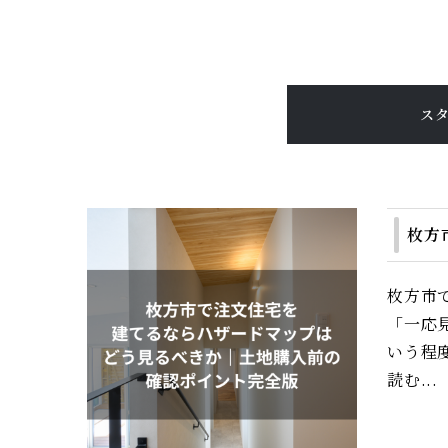
ス
枚方
枚方市
「一応
いう程
読む...