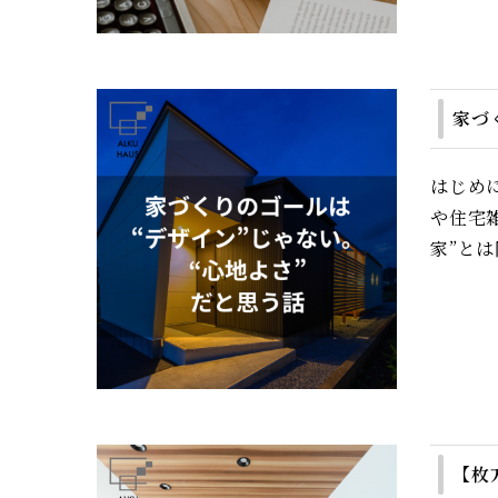
家づ
はじめに
や住宅
家”とは
【枚