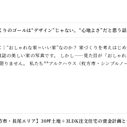
くりのゴールは“デザイン”じゃない。“心地よさ”だと思う話
｜“おしゃれな家＝いい家”なのか？ 家づくりを考えはじめる
雑誌の美しい家の写真です。 しかし——見た目が「おしゃれ
限りません。 私たち**アルクハウス（枚方市・シンプルノー
方市・長尾エリア】30坪土地＋3LDK注文住宅の資金計画