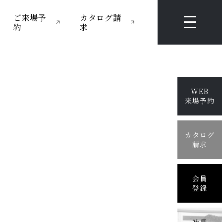
ご来場予
カタログ請
約
求
WEB
来場予約
カタログ
請求
会員
登録