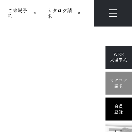
ご来場予
カタログ請
約
求
WEB
来場予約
カタログ
請求
会員
登録