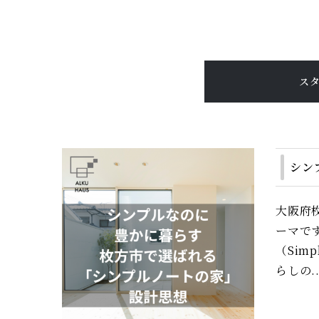
ス
シン
大阪府
ーマで
（Si
らしの..