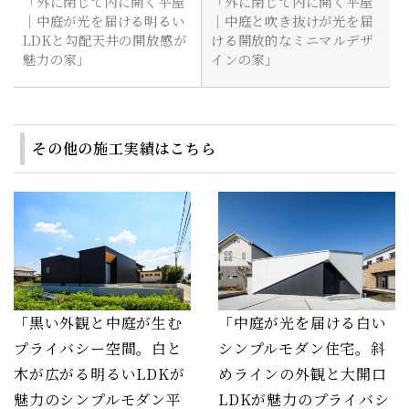
「外に閉じて内に開く平屋
「外に閉じて内に開く平屋
｜中庭が光を届ける明るい
｜中庭と吹き抜けが光を届
LDKと勾配天井の開放感が
ける開放的なミニマルデザ
魅力の家」
インの家」
その他の施工実績はこちら
「黒い外観と中庭が生む
「中庭が光を届ける白い
プライバシー空間。白と
シンプルモダン住宅。斜
木が広がる明るいLDKが
めラインの外観と大開口
魅力のシンプルモダン平
LDKが魅力のプライバシ