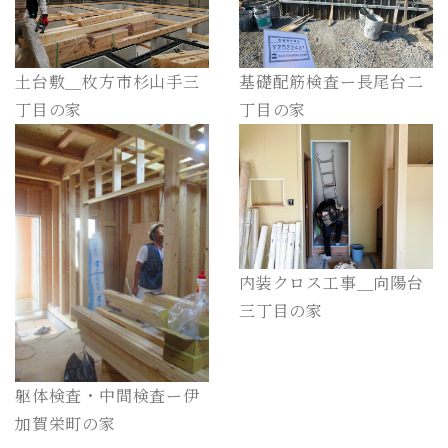
土台敷＿枚方市杉山手三
基礎配筋検査ー長尾台二
丁目の家
丁目の家
内装クロス工事＿向陽台
三丁目の家
躯体検査・中間検査ー伊
加賀栄町の家