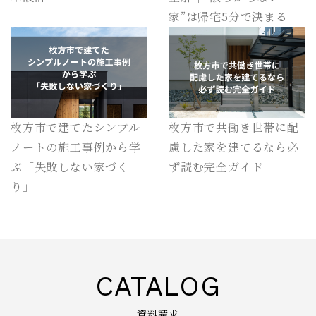
家”は帰宅5分で決まる
枚方市で建てたシンプル
枚方市で共働き世帯に配
ノートの施工事例から学
慮した家を建てるなら必
ぶ「失敗しない家づく
ず読む完全ガイド
り」
CATALOG
資料請求