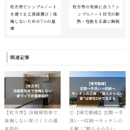
枚方市でシンプルノート
枚方市の気候に合う？シ
を建てる工務店選び｜後
ンプルノート住宅の断
悔しないための7つの基
熱・性能を正直に解説
準
関連記事
【枚方市】冷暖房効率で
②【帰宅動線】玄関→手
後悔しない家づくりの基
洗い→収納→キッチンの
本設計
正解｜“散らからない