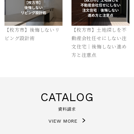
【枚方市】後悔しないリ
【枚方市】土地探しを不
ビング設計術
動産会社任せにしない注
文住宅｜後悔しない進め
方と注意点
CATALOG
資料請求
VIEW MORE