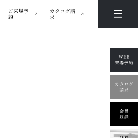
ご来場予
カタログ請
約
求
WEB
来場予約
カタログ
請求
会員
登録