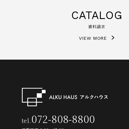
CATALOG
資料請求
VIEW MORE
072-808-8800
tel.