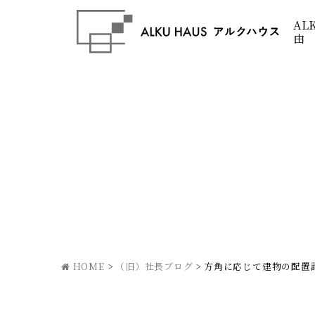
AL
由
HOME
>
（旧）社長ブログ
>
方角に応じて建物の配置